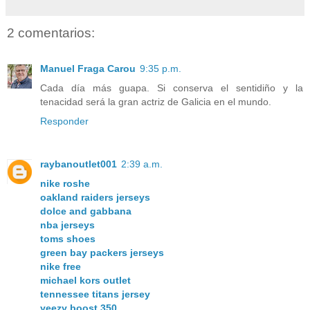
2 comentarios:
Manuel Fraga Carou
9:35 p.m.
Cada día más guapa. Si conserva el sentidiño y la
tenacidad será la gran actriz de Galicia en el mundo.
Responder
raybanoutlet001
2:39 a.m.
nike roshe
oakland raiders jerseys
dolce and gabbana
nba jerseys
toms shoes
green bay packers jerseys
nike free
michael kors outlet
tennessee titans jersey
yeezy boost 350