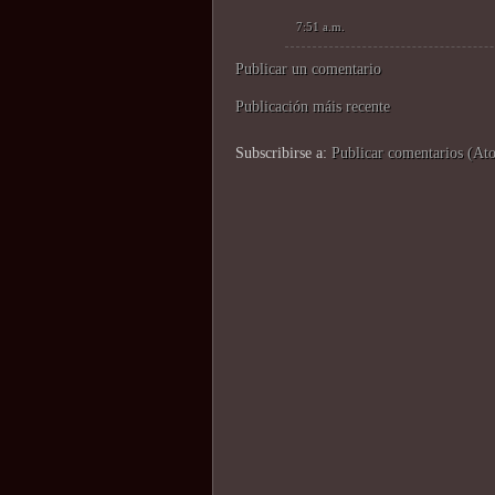
7:51 a.m.
Publicar un comentario
Publicación máis recente
Subscribirse a:
Publicar comentarios (At