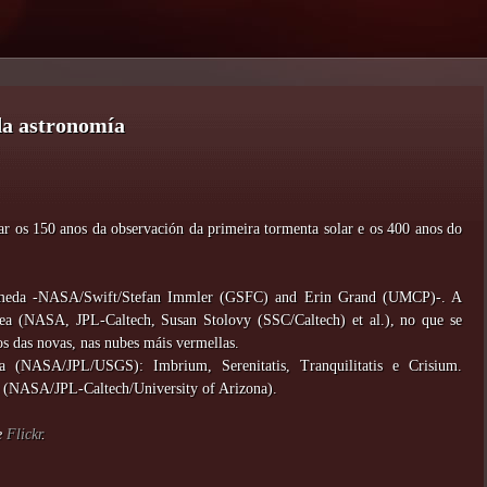
da astronomía
rar os 150 anos da observación da primeira tormenta solar e os 400 anos do
rómeda -NASA/Swift/Stefan Immler (GSFC) and Erin Grand (UMCP)-. A
tea (NASA, JPL-Caltech, Susan Stolovy (SSC/Caltech) et al.), no que se
ros das novas, nas nubes máis vermellas.
a (NASA/JPL/USGS): Imbrium, Serenitatis, Tranquilitatis e Crisium.
e (NASA/JPL-Caltech/University of Arizona).
de
Flickr
.