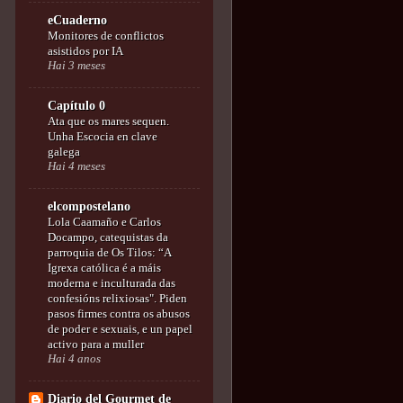
eCuaderno
Monitores de conflictos
asistidos por IA
Hai 3 meses
Capítulo 0
Ata que os mares sequen.
Unha Escocia en clave
galega
Hai 4 meses
elcompostelano
Lola Caamaño e Carlos
Docampo, catequistas da
parroquia de Os Tilos: “A
Igrexa católica é a máis
moderna e inculturada das
confesións relixiosas". Piden
pasos firmes contra os abusos
de poder e sexuais, e un papel
activo para a muller
Hai 4 anos
Diario del Gourmet de