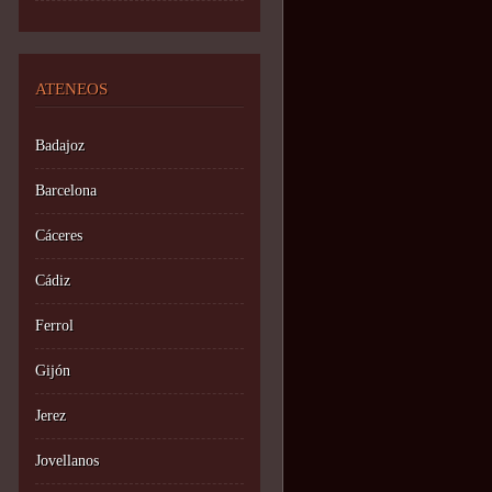
ATENEOS
Badajoz
Barcelona
Cáceres
Cádiz
Ferrol
Gijón
Jerez
Jovellanos