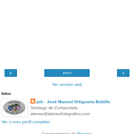
‹
›
Inicio
Ver versión web
Editor
job - José Manuel Ortigueira Bobillo
Santiago de Compostela,
ateneo@ateneofotografico.com
Ver o meu perfil completo
Con tecnoloxía de
Blogger
.