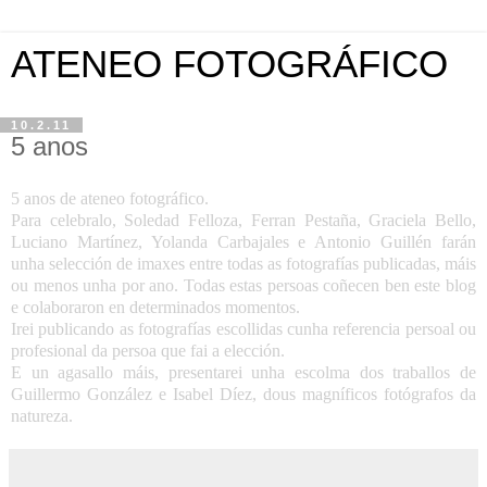
ATENEO FOTOGRÁFICO
10.2.11
5 anos
5 anos de ateneo fotográfico.
Para celebralo, Soledad Felloza, Ferran Pestaña, Graciela Bello,
Luciano Martínez, Yolanda Carbajales e Antonio Guillén farán
unha selección de imaxes entre todas as fotografías publicadas, máis
ou menos unha por ano. Todas estas persoas coñecen ben este blog
e colaboraron en determinados momentos.
Irei publicando as fotografías escollidas cunha referencia persoal ou
profesional da persoa que fai a elección.
E un agasallo máis, presentarei unha escolma dos traballos de
Guillermo González e Isabel Díez, dous magníficos fotógrafos da
natureza.