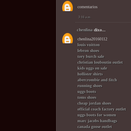
comentarios
3:16 a.m.
chenlina
dixo...
chenlina20160112
louis vuitton
lebron shoes
tory burch sale
christian louboutin outlet
kids uggs on sale
hollister shirts
abercrombie and fitch
running shoes
uggs boots
toms shoes
cheap jordan shoes
official coach factory outlet
uggs boots for women
marc jacobs handbags
canada goose outlet