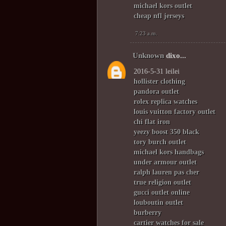
michael kors outlet
cheap nfl jerseys
7:23 a.m.
Unknown
dixo...
2016-5-31 leilei
hollister clothing
pandora outlet
rolex replica watches
louis vuitton factory outlet
chi flat iron
yeezy boost 350 black
tory burch outlet
michael kors handbags
under armour outlet
ralph lauren pas cher
true religion outlet
gucci outlet online
louboutin outlet
burberry
cartier watches for sale