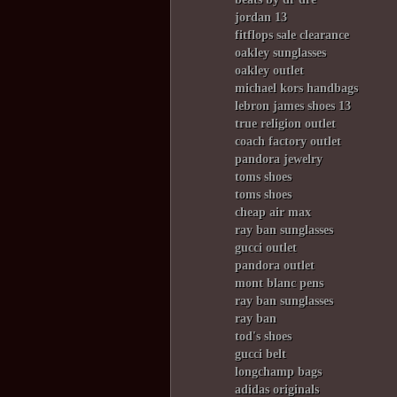
jordan 13
fitflops sale clearance
oakley sunglasses
oakley outlet
michael kors handbags
lebron james shoes 13
true religion outlet
coach factory outlet
pandora jewelry
toms shoes
toms shoes
cheap air max
ray ban sunglasses
gucci outlet
pandora outlet
mont blanc pens
ray ban sunglasses
ray ban
tod's shoes
gucci belt
longchamp bags
adidas originals