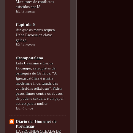
Monitores de conflictos
asistidos por IA
Hai 3 meses
Capítulo 0
Ata que os mares sequen.
Unha Escocia en clave
galega
Hai 4 meses
elcompostelano
Lola Caamaño e Carlos
Docampo, catequistas da
parroquia de Os Tilos: “A
Igrexa católica é a máis
moderna e inculturada das
confesións relixiosas". Piden
pasos firmes contra os abusos
de poder e sexuais, e un papel
activo para a muller
Hai 4 anos
Diario del Gourmet de
Provincias
LA SEGUNDA OLEADA DE