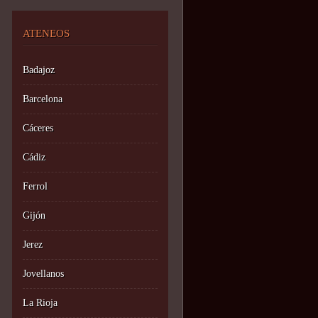
ATENEOS
Badajoz
Barcelona
Cáceres
Cádiz
Ferrol
Gijón
Jerez
Jovellanos
La Rioja