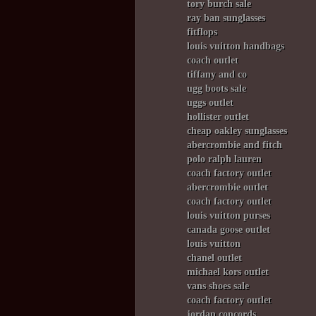
tory burch sale
ray ban sunglasses
fitflops
louis vuitton handbags
coach outlet
tiffany and co
ugg boots sale
uggs outlet
hollister outlet
cheap oakley sunglasses
abercrombie and fitch
polo ralph lauren
coach factory outlet
abercrombie outlet
coach factory outlet
louis vuitton purses
canada goose outlet
louis vuitton
chanel outlet
michael kors outlet
vans shoes sale
coach factory outlet
jordan concords