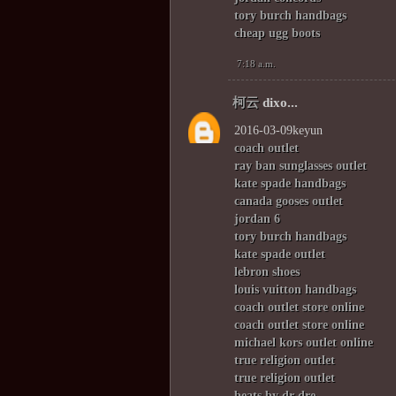
tory burch handbags
cheap ugg boots
7:18 a.m.
柯云
dixo...
2016-03-09keyun
coach outlet
ray ban sunglasses outlet
kate spade handbags
canada gooses outlet
jordan 6
tory burch handbags
kate spade outlet
lebron shoes
louis vuitton handbags
coach outlet store online
coach outlet store online
michael kors outlet online
true religion outlet
true religion outlet
beats by dr dre