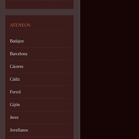
ATENEOS
Badajoz
Barcelona
Cáceres
Cádiz
Ferrol
Gijón
Jerez
Jovellanos