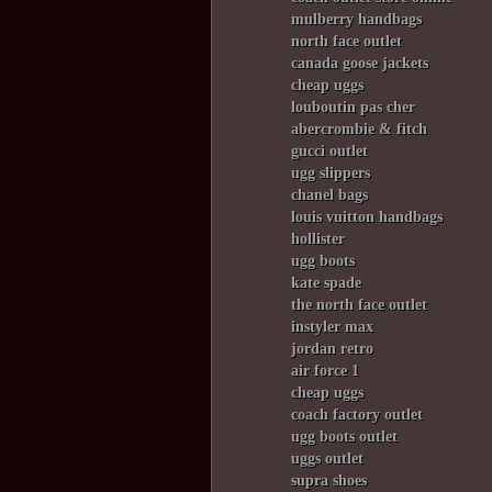
mulberry handbags
north face outlet
canada goose jackets
cheap uggs
louboutin pas cher
abercrombie & fitch
gucci outlet
ugg slippers
chanel bags
louis vuitton handbags
hollister
ugg boots
kate spade
the north face outlet
instyler max
jordan retro
air force 1
cheap uggs
coach factory outlet
ugg boots outlet
uggs outlet
supra shoes