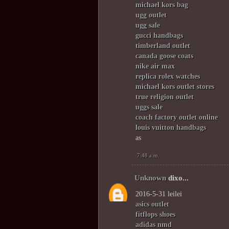
michael kors bag
ugg outlet
ugg sale
gucci handbags
timberland outlet
canada goose coats
nike air max
replica rolex watches
michael kors outlet stores
true religion outlet
uggs sale
coach factory outlet online
louis vuitton handbags
as
7:48 a.m.
Unknown
dixo...
2016-5-31 leilei
asics outlet
fitflops shoes
adidas nmd