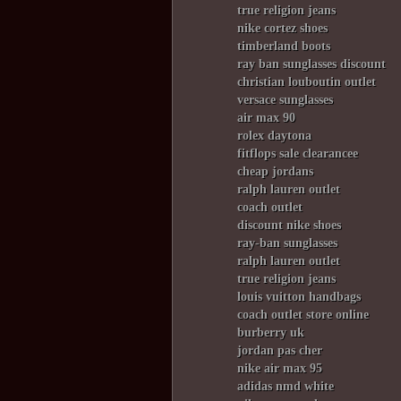
true religion jeans
nike cortez shoes
timberland boots
ray ban sunglasses discount
christian louboutin outlet
versace sunglasses
air max 90
rolex daytona
fitflops sale clearancee
cheap jordans
ralph lauren outlet
coach outlet
discount nike shoes
ray-ban sunglasses
ralph lauren outlet
true religion jeans
louis vuitton handbags
coach outlet store online
burberry uk
jordan pas cher
nike air max 95
adidas nmd white