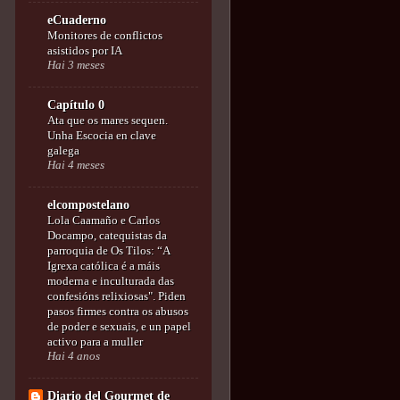
eCuaderno
Monitores de conflictos
asistidos por IA
Hai 3 meses
Capítulo 0
Ata que os mares sequen.
Unha Escocia en clave
galega
Hai 4 meses
elcompostelano
Lola Caamaño e Carlos
Docampo, catequistas da
parroquia de Os Tilos: “A
Igrexa católica é a máis
moderna e inculturada das
confesións relixiosas". Piden
pasos firmes contra os abusos
de poder e sexuais, e un papel
activo para a muller
Hai 4 anos
Diario del Gourmet de