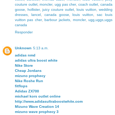
couture outlet
,
moncler
,
ugg pas cher
,
coach outlet
,
canada
goose
,
hollister
,
juicy couture outlet
,
louis vuitton
,
wedding
dresses
,
lancel
,
canada goose
,
louis vuitton
,
sac louis
vuitton pas cher
,
barbour jackets
,
moncler
,
ugg,uggs,uggs
canada
Responder
Unknown
5:13 a.m.
adidas nmd
adidas ultra boost white
Nike Store
Cheap Jordans
mizuno prophecy
Nike Roshe Run
fitflops
Adidas ZX700
michael kors outlet online
http://www.adidasultraboostwhite.com
Mizuno Wave Creation 14
mizuno wave prophecy 3