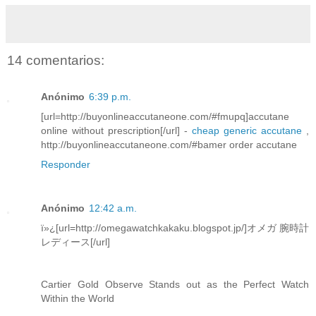
14 comentarios:
Anónimo
6:39 p.m.
[url=http://buyonlineaccutaneone.com/#fmupq]accutane
online without prescription[/url] -
cheap generic accutane
,
http://buyonlineaccutaneone.com/#bamer order accutane
Responder
Anónimo
12:42 a.m.
ï»¿[url=http://omegawatchkakaku.blogspot.jp/]オメガ 腕時計
レディース[/url]
Cartier Gold Observe Stands out as the Perfect Watch
Within the World