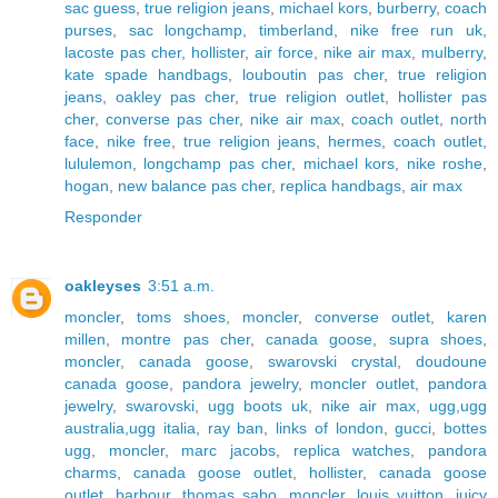
sac guess
,
true religion jeans
,
michael kors
,
burberry
,
coach
purses
,
sac longchamp
,
timberland
,
nike free run uk
,
lacoste pas cher
,
hollister
,
air force
,
nike air max
,
mulberry
,
kate spade handbags
,
louboutin pas cher
,
true religion
jeans
,
oakley pas cher
,
true religion outlet
,
hollister pas
cher
,
converse pas cher
,
nike air max
,
coach outlet
,
north
face
,
nike free
,
true religion jeans
,
hermes
,
coach outlet
,
lululemon
,
longchamp pas cher
,
michael kors
,
nike roshe
,
hogan
,
new balance pas cher
,
replica handbags
,
air max
Responder
oakleyses
3:51 a.m.
moncler
,
toms shoes
,
moncler
,
converse outlet
,
karen
millen
,
montre pas cher
,
canada goose
,
supra shoes
,
moncler
,
canada goose
,
swarovski crystal
,
doudoune
canada goose
,
pandora jewelry
,
moncler outlet
,
pandora
jewelry
,
swarovski
,
ugg boots uk
,
nike air max
,
ugg,ugg
australia,ugg italia
,
ray ban
,
links of london
,
gucci
,
bottes
ugg
,
moncler
,
marc jacobs
,
replica watches
,
pandora
charms
,
canada goose outlet
,
hollister
,
canada goose
outlet
,
barbour
,
thomas sabo
,
moncler
,
louis vuitton
,
juicy