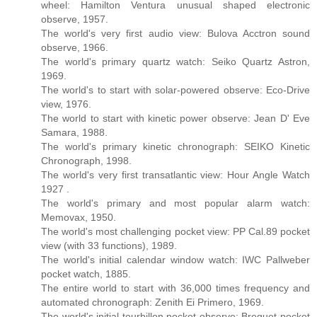
wheel: Hamilton Ventura unusual shaped electronic
observe, 1957.
The world's very first audio view: Bulova Acctron sound
observe, 1966.
The world's primary quartz watch: Seiko Quartz Astron,
1969.
The world's to start with solar-powered observe: Eco-Drive
view, 1976.
The world to start with kinetic power observe: Jean D' Eve
Samara, 1988.
The world's primary kinetic chronograph: SEIKO Kinetic
Chronograph, 1998.
The world's very first transatlantic view: Hour Angle Watch
1927 .
The world's primary and most popular alarm watch:
Memovax, 1950.
The world's most challenging pocket view: PP Cal.89 pocket
view (with 33 functions), 1989.
The world's initial calendar window watch: IWC Pallweber
pocket watch, 1885.
The entire world to start with 36,000 times frequency and
automated chronograph: Zenith Ei Primero, 1969.
The world's initial tourbillon pocket observe: Breguet pocket