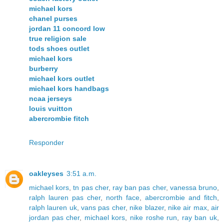
michael kors
chanel purses
jordan 11 concord low
true religion sale
tods shoes outlet
michael kors
burberry
michael kors outlet
michael kors handbags
ncaa jerseys
louis vuitton
abercrombie fitch
Responder
oakleyses
3:51 a.m.
michael kors
,
tn pas cher
,
ray ban pas cher
,
vanessa bruno
,
ralph lauren pas cher
,
north face
,
abercrombie and fitch
,
ralph lauren uk
,
vans pas cher
,
nike blazer
,
nike air max
,
air
jordan pas cher
,
michael kors
,
nike roshe run
,
ray ban uk
,