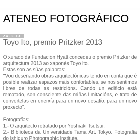
ATENEO FOTOGRÁFICO
24.3.13
Toyo Ito, premio Pritzker 2013
O xurado da Fundación Hyatt concedeu o premio Pritzker de
arquitectura 2013 ao xaponés Toyo Ito
.
Estas son as súas palabras:
"Vou deseñando obras arquitectónicas tendo en conta que é
posible realizar espazos máis confortables, se nos sentimos
libres de todas as restricións. Cando un edificio está
rematado, son consciente das miñas limitacións, e trato de
convertelas en enerxía para un novo desafío, para un novo
proxecto".
Fotografías:
1.- O arquitecto retratado por Yoshiaki Tsutsui.
2.- Biblioteca da Universidade Tama Art. Tokyo. Fotografía
do Ishiguro Photographic Institute.