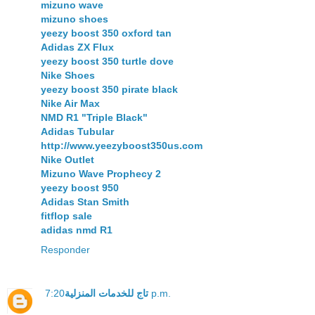
mizuno wave
mizuno shoes
yeezy boost 350 oxford tan
Adidas ZX Flux
yeezy boost 350 turtle dove
Nike Shoes
yeezy boost 350 pirate black
Nike Air Max
NMD R1 "Triple Black"
Adidas Tubular
http://www.yeezyboost350us.com
Nike Outlet
Mizuno Wave Prophecy 2
yeezy boost 950
Adidas Stan Smith
fitflop sale
adidas nmd R1
Responder
تاج للخدمات المنزلية
7:20 p.m.