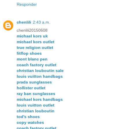
Responder
chenlili
2:43 a.m.
chenlili20150608
michael kors uk
michael kors outlet
true religion outlet
fitflop shoes
mont blanc pen
coach factory outlet
christian louboutin sale
louis vuitton handbags
prada sunglasses
hollister outlet
ray ban sunglasses
michael kors handbags
louis vuitton outlet
christian louboutin
tod's shoes
copy watches
coach factory outlet