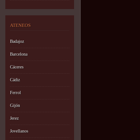
ATENEOS
Badajoz
Barcelona
Cáceres
Cádiz
Ferrol
Gijón
Jerez
Jovellanos