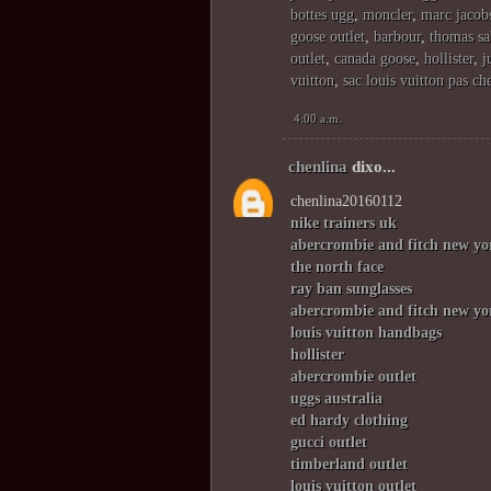
bottes ugg
,
moncler
,
marc jacob
goose outlet
,
barbour
,
thomas s
outlet
,
canada goose
,
hollister
,
j
vuitton
,
sac louis vuitton pas ch
4:00 a.m.
chenlina
dixo...
chenlina20160112
nike trainers uk
abercrombie and fitch new yo
the north face
ray ban sunglasses
abercrombie and fitch new yo
louis vuitton handbags
hollister
abercrombie outlet
uggs australia
ed hardy clothing
gucci outlet
timberland outlet
louis vuitton outlet