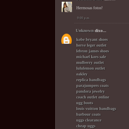
Hermosas fotos!
9:00 p.m.
Unknown
dixo...
kobe bryant shoes
herve leger outlet
lebron james shoes
michael kors sale
mulberry outlet
lululemon outlet
oakley
replica handbags
parajumpers coats
pandora jewelry
coach outlet online
ugg boots
louis vuitton handbags
barbour coats
uggs clearance
cheap uggs