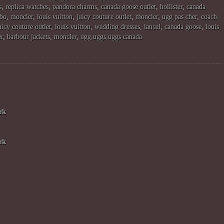
s
,
replica watches
,
pandora charms
,
canada goose outlet
,
hollister
,
canada
abo
,
moncler
,
louis vuitton
,
juicy couture outlet
,
moncler
,
ugg pas cher
,
coach
uicy couture outlet
,
louis vuitton
,
wedding dresses
,
lancel
,
canada goose
,
louis
er
,
barbour jackets
,
moncler
,
ugg,uggs,uggs canada
rk
rk