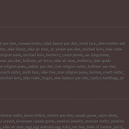
n pas cher
,
vanessa bruno
,
ralph lauren pas cher
,
north face
,
abercrombie and
cher
,
nike blazer
,
nike air max
,
air jordan pas cher
,
michael kors
,
nike roshe
religion jeans
,
michael kors
,
burberry
,
coach purses
,
sac longchamp
,
coste pas cher
,
hollister
,
air force
,
nike air max
,
mulberry
,
kate spade
ue religion jeans
,
oakley pas cher
,
true religion outlet
,
hollister pas cher
,
,
coach outlet
,
north face
,
nike free
,
true religion jeans
,
hermes
,
coach outlet
,
,
michael kors
,
nike roshe
,
hogan
,
new balance pas cher
,
replica handbags
,
air
onverse outlet
,
karen millen
,
montre pas cher
,
canada goose
,
supra shoes
,
i crystal
,
doudoune canada goose
,
pandora jewelry
,
moncler outlet
,
pandora
k
,
nike air max
,
ugg,ugg australia,ugg italia
,
ray ban
,
links of london
,
gucci
,