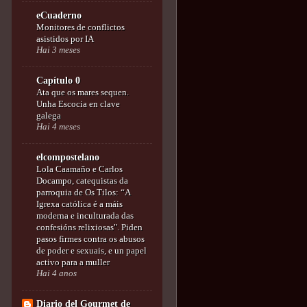
eCuaderno
Monitores de conflictos
asistidos por IA
Hai 3 meses
Capítulo 0
Ata que os mares sequen.
Unha Escocia en clave
galega
Hai 4 meses
elcompostelano
Lola Caamaño e Carlos
Docampo, catequistas da
parroquia de Os Tilos: “A
Igrexa católica é a máis
moderna e inculturada das
confesións relixiosas". Piden
pasos firmes contra os abusos
de poder e sexuais, e un papel
activo para a muller
Hai 4 anos
Diario del Gourmet de