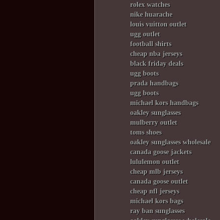
rolex watches
nike huarache
louis vuitton outlet
ugg outlet
football shirts
cheap nba jerseys
black friday deals
ugg boots
prada handbags
ugg boots
michael kors handbags
oakley sunglasses
mulberry outlet
toms shoes
oakley sunglasses wholesale
canada goose jackets
lululemon outlet
cheap mlb jerseys
canada goose outlet
cheap nfl jerseys
michael kors bags
ray ban sunglasses