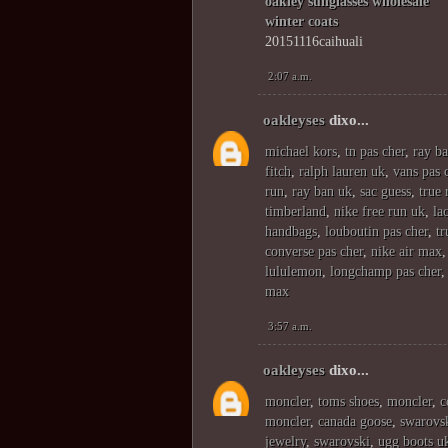
oakley sunglasses wholesale
winter coats
20151116caihuali
2:07 a.m.
oakleyses
dixo...
michael kors
,
tn pas cher
,
ray ba
fitch
,
ralph lauren uk
,
vans pas 
run
,
ray ban uk
,
sac guess
,
true 
timberland
,
nike free run uk
,
la
handbags
,
louboutin pas cher
,
tr
converse pas cher
,
nike air max
lululemon
,
longchamp pas cher
max
3:57 a.m.
oakleyses
dixo...
moncler
,
toms shoes
,
moncler
,
c
moncler
,
canada goose
,
swarovsk
jewelry
,
swarovski
,
ugg boots u