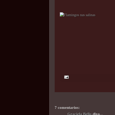
7 comentarios:
Graciela Bello
dixo...