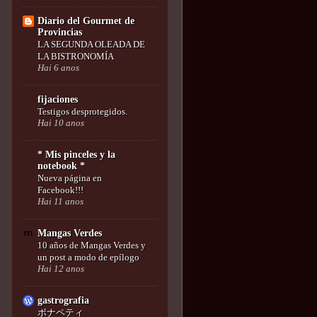
Diario del Gourmet de
Provincias
LA SEGUNDA OLEADA DE
LA BISTRONOMÍA
Hai 6 anos
fijaciones
Testigos desprotegidos.
Hai 10 anos
* Mis pinceles y la
notebook *
Nueva página en
Facebook!!!
Hai 11 anos
Mangas Verdes
10 años de Mangas Verdes y
un post a modo de epílogo
Hai 12 anos
gastrografia
ボナペティ