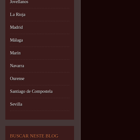
Jovellanos
La Rioja
Madrid
Málaga
Marín
Navarra
Ourense
Santiago de Compostela
Sevilla
BUSCAR NESTE BLOG