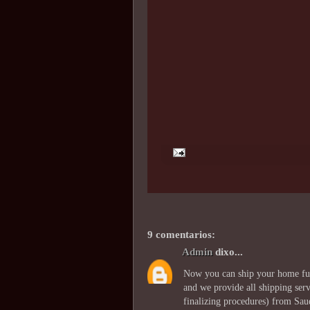
9 comentarios:
Admin
dixo...
Now you can ship your home furn
and we provide all shipping serv
finalizing procedures) from Sau