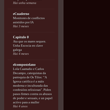
Hai unha semana
eCuaderno
Monitores de conflictos
asistidos por IA
Hai 3 meses
Capítulo 0
Ata que os mares sequen.
Unha Escocia en clave
galega
Hai 4 meses
elcompostelano
Lola Caamaño e Carlos
Docampo, catequistas da
parroquia de Os Tilos: “A
Igrexa católica é a máis
moderna e inculturada das
confesións relixiosas". Piden
pasos firmes contra os abusos
de poder e sexuais, e un papel
activo para a muller
Hai 4 anos