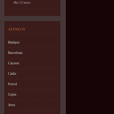
Hai 12 anos
ATENEOS
Badajoz
Barcelona
Cáceres
Cádiz
Ferrol
Gijón
Jerez