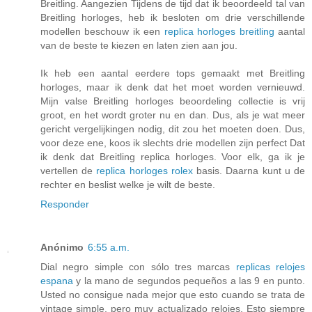
Breitling. Aangezien Tijdens de tijd dat ik beoordeeld tal van
Breitling horloges, heb ik besloten om drie verschillende
modellen beschouw ik een
replica horloges breitling
aantal
van de beste te kiezen en laten zien aan jou.
Ik heb een aantal eerdere tops gemaakt met Breitling
horloges, maar ik denk dat het moet worden vernieuwd.
Mijn valse Breitling horloges beoordeling collectie is vrij
groot, en het wordt groter nu en dan. Dus, als je wat meer
gericht vergelijkingen nodig, dit zou het moeten doen. Dus,
voor deze ene, koos ik slechts drie modellen zijn perfect Dat
ik denk dat Breitling replica horloges. Voor elk, ga ik je
vertellen de
replica horloges rolex
basis. Daarna kunt u de
rechter en beslist welke je wilt de beste.
Responder
Anónimo
6:55 a.m.
Dial negro simple con sólo tres marcas
replicas relojes
espana
y la mano de segundos pequeños a las 9 en punto.
Usted no consigue nada mejor que esto cuando se trata de
vintage simple, pero muy actualizado relojes. Esto siempre