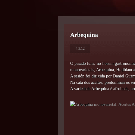
Arbequina
4.3.12
O pasado luns, no
Fórum
gastronómic
monovarietais, Arbequina, Hojiblanca 
A sesión foi dirixida por Daniel Guzm
Na cata dos aceites, predominan os sen
A variedade Arbequina é afroitada, a