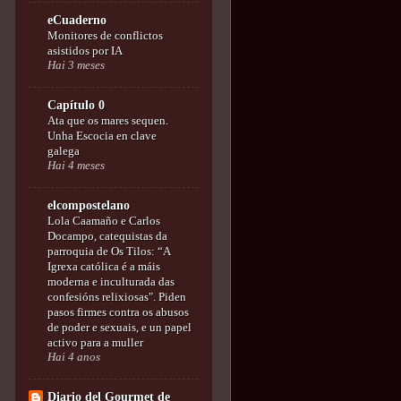
eCuaderno
Monitores de conflictos
asistidos por IA
Hai 3 meses
Capítulo 0
Ata que os mares sequen.
Unha Escocia en clave
galega
Hai 4 meses
elcompostelano
Lola Caamaño e Carlos
Docampo, catequistas da
parroquia de Os Tilos: “A
Igrexa católica é a máis
moderna e inculturada das
confesións relixiosas". Piden
pasos firmes contra os abusos
de poder e sexuais, e un papel
activo para a muller
Hai 4 anos
Diario del Gourmet de