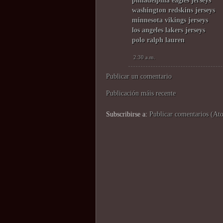
philadelphia eagles jerseys
washington redskins jerseys
minnesota vikings jerseys
los angeles lakers jerseys
polo ralph lauren
2:30 a.m.
Publicar un comentario
Publicación máis recente
Subscribirse a:
Publicar comentarios (At