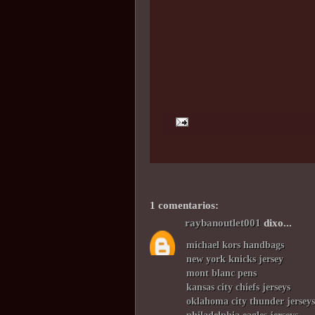
1 comentarios:
raybanoutlet001
dixo...
michael kors handbags
new york knicks jersey
mont blanc pens
kansas city chiefs jerseys
oklahoma city thunder jerseys