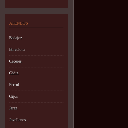
ATENEOS
Badajoz
Barcelona
Cáceres
Cádiz
Ferrol
Gijón
Jerez
Jovellanos