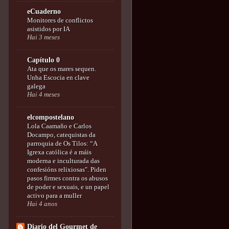
eCuaderno
Monitores de conflictos
asistidos por IA
Hai 3 meses
Capítulo 0
Ata que os mares sequen.
Unha Escocia en clave
galega
Hai 4 meses
elcompostelano
Lola Caamaño e Carlos
Docampo, catequistas da
parroquia de Os Tilos: “A
Igrexa católica é a máis
moderna e inculturada das
confesións relixiosas". Piden
pasos firmes contra os abusos
de poder e sexuais, e un papel
activo para a muller
Hai 4 anos
Diario del Gourmet de