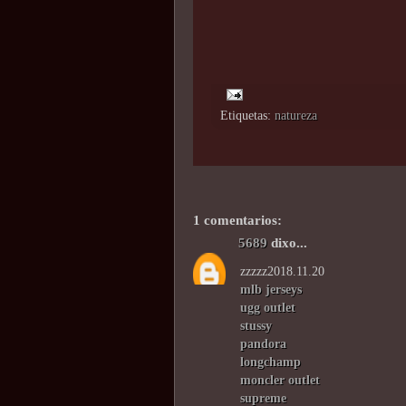
Etiquetas:
natureza
1 comentarios:
5689
dixo...
zzzzz2018.11.20
mlb jerseys
ugg outlet
stussy
pandora
longchamp
moncler outlet
supreme