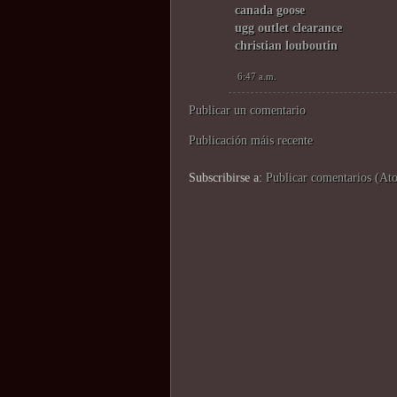
canada goose
ugg outlet clearance
christian louboutin
6:47 a.m.
Publicar un comentario
Publicación máis recente
Subscribirse a:
Publicar comentarios (At