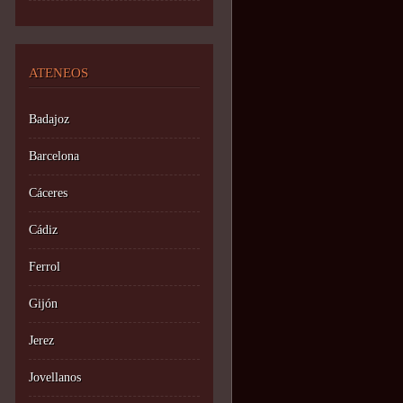
ATENEOS
Badajoz
Barcelona
Cáceres
Cádiz
Ferrol
Gijón
Jerez
Jovellanos