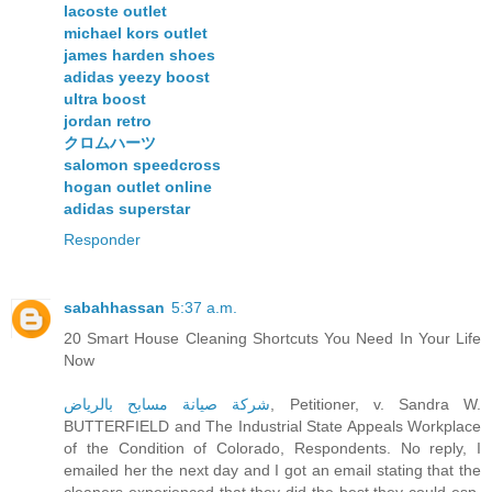
lacoste outlet
michael kors outlet
james harden shoes
adidas yeezy boost
ultra boost
jordan retro
クロムハーツ
salomon speedcross
hogan outlet online
adidas superstar
Responder
sabahhassan
5:37 a.m.
20 Smart House Cleaning Shortcuts You Need In Your Life
Now
, Petitioner, v. Sandra W.
شركة صيانة مسابح بالرياض
BUTTERFIELD and The Industrial State Appeals Workplace
of the Condition of Colorado, Respondents. No reply, I
emailed her the next day and I got an email stating that the
cleaners experienced that they did the best they could esp.