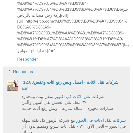
%D8%B4%D9%85%D8%A7%D9%84-
%D8%A7%D9%84%D8%B1%D9%8A%D8%A7%D8%B6/]ش
ركة رش مبيدات بالرياض[/url]
[url=http://eltib.com/%D9%85%D8%B9%D8%A7%D9%84%
D8%AC%D8%A9-
%D8%A7%D8%B1%D8%AA%D9%81%D8%A7%D8%B9-
%D9%81%D8%A7%D8%AA%D9%88%D8%B1%D8%A9-
%D8%A7%D9%84%D9%85%D9%8A%D8%A7%D9%87/]معا
جة ارتفاع الفواتير[/url]
Responder
Respostas
شركات نقل الاثاث - افضل ونش رفع اثاث وعفش
12:08
a.m.
شركات نقل الاثاث فى اكتوبر
بتنقل بيتك ومحتار؟
معانا نقل العفش بقى أسهل وأأمن ??
سيارات مجهزة – عمالة مدربة – ونش رفع أثاث حديث
شركات نقل الاثاث فى العبور
مع شركة الزهور كل نقلة سهلة
في العبور – الحي الأول ?? - نقل أثاث سريع ومنظم بدون أي
خسائر