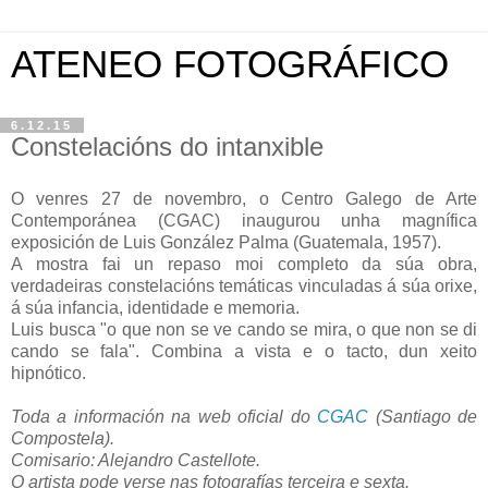
ATENEO FOTOGRÁFICO
6.12.15
Constelacións do intanxible
O venres 27 de novembro, o Centro Galego de Arte
Contemporánea (CGAC) inaugurou unha magnífica
exposición de Luis González Palma (Guatemala, 1957).
A mostra fai un repaso moi completo da súa obra,
verdadeiras constelacións temáticas vinculadas á súa orixe,
á súa infancia, identidade e memoria.
Luis busca "o que non se ve cando se mira, o que non se di
cando se fala". Combina a vista e o tacto, dun xeito
hipnótico.
Toda a información na web oficial do
CGAC
(Santiago de
Compostela).
Comisario: Alejandro Castellote.
O artista pode verse nas fotografías terceira e sexta.