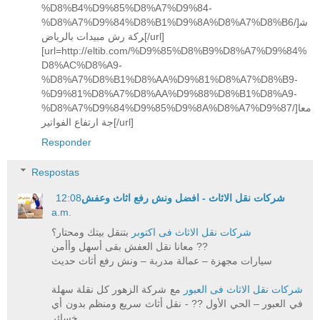
%D8%B4%D9%85%D8%A7%D9%84-
%D8%A7%D9%84%D8%B1%D9%8A%D8%A7%D8%B6/]ش
ركة رش مبيدات بالرياض[/url]
[url=http://eltib.com/%D9%85%D8%B9%D8%A7%D9%84%
D8%AC%D8%A9-
%D8%A7%D8%B1%D8%AA%D9%81%D8%A7%D8%B9-
%D9%81%D8%A7%D8%AA%D9%88%D8%B1%D8%A9-
%D8%A7%D9%84%D9%85%D9%8A%D8%A7%D9%87/]معا
جة ارتفاع الفواتير[/url]
Responder
Respostas
شركات نقل الاثاث - افضل ونش رفع اثاث وعفش
12:08
a.m.
شركات نقل الاثاث فى اكتوبر
بتنقل بيتك ومحتار؟
معانا نقل العفش بقى أسهل وأأمن ??
سيارات مجهزة – عمالة مدربة – ونش رفع أثاث حديث
شركات نقل الاثاث فى العبور
مع شركة الزهور كل نقلة سهلة
في العبور – الحي الأول ?? - نقل أثاث سريع ومنظم بدون أي
خسائر