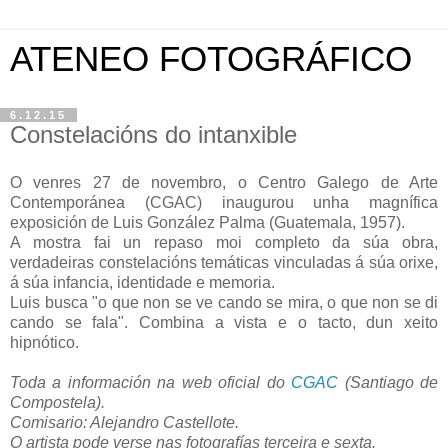
ATENEO FOTOGRÁFICO
6.12.15
Constelacións do intanxible
O venres 27 de novembro, o Centro Galego de Arte
Contemporánea (CGAC) inaugurou unha magnífica
exposición de Luis González Palma (Guatemala, 1957).
A mostra fai un repaso moi completo da súa obra,
verdadeiras constelacións temáticas vinculadas á súa orixe,
á súa infancia, identidade e memoria.
Luis busca "o que non se ve cando se mira, o que non se di
cando se fala". Combina a vista e o tacto, dun xeito
hipnótico.
Toda a información na web oficial do
CGAC
(Santiago de
Compostela).
Comisario: Alejandro Castellote.
O artista pode verse nas fotografías terceira e sexta.