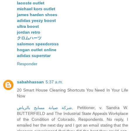
lacoste outlet
michael kors outlet
james harden shoes
adidas yeezy boost
ultra boost
jordan retro
クロムハーツ
salomon speedcross
hogan outlet online
adidas superstar
Responder
sabahhassan
5:37 a.m.
20 Smart House Cleaning Shortcuts You Need In Your Life
Now
, Petitioner, v. Sandra W.
شركة صيانة مسابح بالرياض
BUTTERFIELD and The Industrial State Appeals Workplace
of the Condition of Colorado, Respondents. No reply, I
emailed her the next day and I got an email stating that the
cleaners experienced that they did the best they could esp.