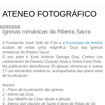
ATENEO FOTOGRÁFICO
22.10.17
Igrexas románicas da Ribeira Sacra
A Fundación Xosé Soto de Fión e o
Ecomuseo de Arxeriz
acaban de editar unha magnífica "Guía das igrexas
románicas da Ribeira Sacra".
O seu autor é Xosé Antonio Quiroga
Díaz
. Contou coa
colaboración de Daniela Vázquez Arias e Sonia Faria Pinto.
Na publicación descríbense 55 igrexas rómanicas e outras
17 con elementos románicos, acompañadas dun plano xeral
de localización.
Imaxes:
1.- Plano de localización das igrexas.
2.- Interior da Guía.
3.- San Martiño da Cova, desde a ábsida.
4.- Interior dun claustro de Santo Estevo de Ribas de Sil.