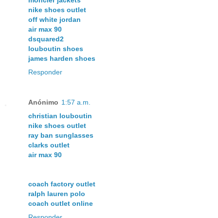
moncler jackets
nike shoes outlet
off white jordan
air max 90
dsquared2
louboutin shoes
james harden shoes
Responder
Anónimo
1:57 a.m.
christian louboutin
nike shoes outlet
ray ban sunglasses
clarks outlet
air max 90
coach factory outlet
ralph lauren polo
coach outlet online
Responder