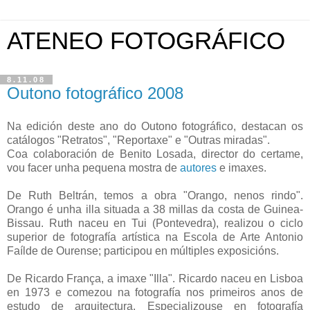
ATENEO FOTOGRÁFICO
8.11.08
Outono fotográfico 2008
Na edición deste ano do Outono fotográfico, destacan os
catálogos "Retratos", "Reportaxe" e "Outras miradas".
Coa colaboración de Benito Losada, director do certame,
vou facer unha pequena mostra de
autores
e imaxes.
De Ruth Beltrán, temos a obra "Orango, nenos rindo".
Orango é unha illa situada a 38 millas da costa de Guinea-
Bissau. Ruth naceu en Tui (Pontevedra),
realizou o ciclo
superior de fotografía artística na Escola de Arte Antonio
Faílde de Ourense; participou en múltiples exposicións.
De Ricardo França, a imaxe "Illa". Ricardo naceu en Lisboa
en 1973 e
comezou na fotografía nos primeiros anos de
estudo de arquitectura. Especializouse en fotografía