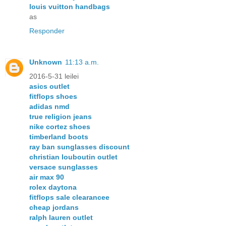
louis vuitton handbags
as
Responder
Unknown
11:13 a.m.
2016-5-31 leilei
asics outlet
fitflops shoes
adidas nmd
true religion jeans
nike cortez shoes
timberland boots
ray ban sunglasses discount
christian louboutin outlet
versace sunglasses
air max 90
rolex daytona
fitflops sale clearancee
cheap jordans
ralph lauren outlet