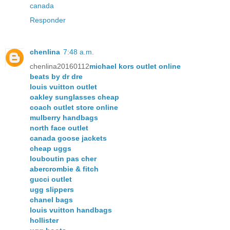
canada
Responder
chenlina
7:48 a.m.
chenlina20160112
michael kors outlet online
beats by dr dre
louis vuitton outlet
oakley sunglasses cheap
coach outlet store online
mulberry handbags
north face outlet
canada goose jackets
cheap uggs
louboutin pas cher
abercrombie & fitch
gucci outlet
ugg slippers
chanel bags
louis vuitton handbags
hollister