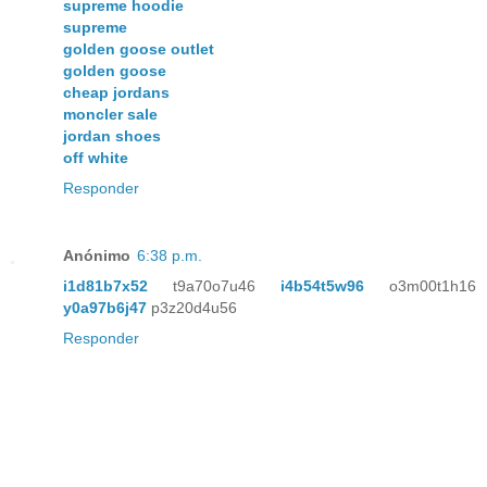
supreme hoodie
supreme
golden goose outlet
golden goose
cheap jordans
moncler sale
jordan shoes
off white
Responder
Anónimo
6:38 p.m.
i1d81b7x52
t9a70o7u46
i4b54t5w96
o3m00t1h16
y0a97b6j47
p3z20d4u56
Responder