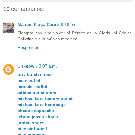
10 comentarios:
Manuel Fraga Carou
9:16 p.m.
Siempre hay que volver al Pórtico de la Gloria, al Códice
Calixtino y a la música medieval
Responder
Unknown
3:07 a.m.
tory burch shoes
mcm outlet
moncler outlet
adidas outlet store
michael kors factory outlet
michael kors handbags
cheap snapbacks
lebron james shoes
jordan shoes
nike air force 1
nike huarache