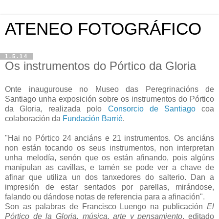
ATENEO FOTOGRÁFICO
1.5.14
Os instrumentos do Pórtico da Gloria
Onte inaugurouse no Museo das Peregrinacións de
Santiago unha exposición sobre os instrumentos do Pórtico
da Gloria, realizada polo
Consorcio de Santiago
coa
colaboración da
Fundación Barrié
.
"Hai no Pórtico 24 anciáns e 21 instrumentos. Os anciáns
non están tocando os seus instrumentos, non interpretan
unha melodía, senón que os están afinando, pois algúns
manipulan as cavillas, e tamén se pode ver a chave de
afinar que utiliza un dos tanxedores do salterio. Dan a
impresión de estar sentados por parellas, mirándose,
falando ou dándose notas de referencia para a afinación".
Son as palabras de Francisco Luengo na publicación
El
Pórtico de la Gloria, música, arte y pensamiento
, editado