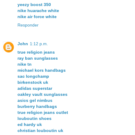
yeezy boost 350
nike huarache white
nike air force white
Responder
John
1:12 p.m.
true religion jeans
ray ban sunglasses
nike tn
michael kors handbags
sac longchamp
birkenstock uk
adidas superstar
oakley vault sunglasses
asics gel nimbus
burberry handbags
true religion jeans outlet
louboutin shoes
ed hardy uk
christian louboutin uk