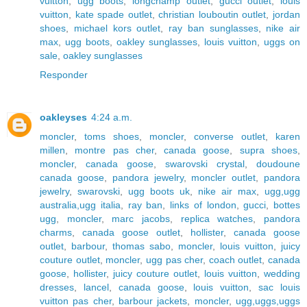
vuitton
,
ugg boots
,
longchamp outlet
,
gucci outlet
,
louis
vuitton
,
kate spade outlet
,
christian louboutin outlet
,
jordan
shoes
,
michael kors outlet
,
ray ban sunglasses
,
nike air
max
,
ugg boots
,
oakley sunglasses
,
louis vuitton
,
uggs on
sale
,
oakley sunglasses
Responder
oakleyses
4:24 a.m.
moncler
,
toms shoes
,
moncler
,
converse outlet
,
karen
millen
,
montre pas cher
,
canada goose
,
supra shoes
,
moncler
,
canada goose
,
swarovski crystal
,
doudoune
canada goose
,
pandora jewelry
,
moncler outlet
,
pandora
jewelry
,
swarovski
,
ugg boots uk
,
nike air max
,
ugg,ugg
australia,ugg italia
,
ray ban
,
links of london
,
gucci
,
bottes
ugg
,
moncler
,
marc jacobs
,
replica watches
,
pandora
charms
,
canada goose outlet
,
hollister
,
canada goose
outlet
,
barbour
,
thomas sabo
,
moncler
,
louis vuitton
,
juicy
couture outlet
,
moncler
,
ugg pas cher
,
coach outlet
,
canada
goose
,
hollister
,
juicy couture outlet
,
louis vuitton
,
wedding
dresses
,
lancel
,
canada goose
,
louis vuitton
,
sac louis
vuitton pas cher
,
barbour jackets
,
moncler
,
ugg,uggs,uggs