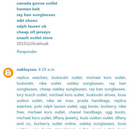
canada goose outlet
hermes belt
ray ban sunglasses
mbt shoes
ralph lauren uk
cheap nfl jerseys
coach outlet store
20151116caihuali
Responder
oakleyses
4:19 a.m.
replica watches
,
louboutin outlet
,
michael kors outlet
,
louboutin
,
nike outlet
,
oakley sunglasses
,
ray ban
sunglasses
,
cheap oakley sunglasses
,
ray ban sunglasses
,
tory burch outlet
,
michael kors outlet
,
louboutin shoes
,
louis
vuitton outlet
,
nike air max
,
prada handbags
,
replica
watches
,
polo ralph lauren outlet
,
ugg boots
,
burberry
,
nike
free
,
michael kors outlet
,
chanel handbags
,
ugg boots
,
michael kors outlet
,
tiffany jewelry
,
louis vuitton outlet
,
tiffany
and co
,
burberry outlet online
,
oakley sunglasses
,
louis