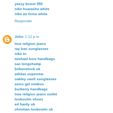
yeezy boost 350
nike huarache white
nike air force white
Responder
John
1:12 p.m.
true religion jeans
ray ban sunglasses
nike tn
michael kors handbags
sac longchamp
birkenstock uk
adidas superstar
oakley vault sunglasses
asics gel nimbus
burberry handbags
true religion jeans outlet
louboutin shoes
ed hardy uk
christian louboutin uk