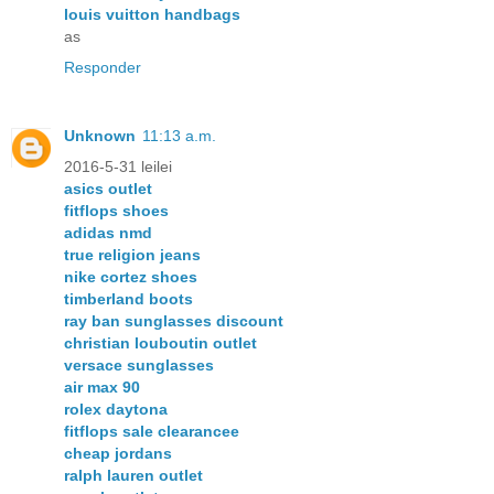
louis vuitton handbags
as
Responder
Unknown
11:13 a.m.
2016-5-31 leilei
asics outlet
fitflops shoes
adidas nmd
true religion jeans
nike cortez shoes
timberland boots
ray ban sunglasses discount
christian louboutin outlet
versace sunglasses
air max 90
rolex daytona
fitflops sale clearancee
cheap jordans
ralph lauren outlet