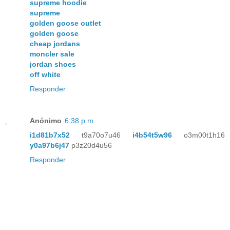
supreme hoodie
supreme
golden goose outlet
golden goose
cheap jordans
moncler sale
jordan shoes
off white
Responder
Anónimo
6:38 p.m.
i1d81b7x52
t9a70o7u46
i4b54t5w96
o3m00t1h16
y0a97b6j47
p3z20d4u56
Responder