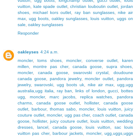
vuitton
,
ugg boots
,
longchamp outlet
,
gucci outlet
,
louis
vuitton
,
kate spade outlet
,
christian louboutin outlet
,
jordan
shoes
,
michael kors outlet
,
ray ban sunglasses
,
nike air
max
,
ugg boots
,
oakley sunglasses
,
louis vuitton
,
uggs on
sale
,
oakley sunglasses
Responder
oakleyses
4:24 a.m.
moncler
,
toms shoes
,
moncler
,
converse outlet
,
karen
millen
,
montre pas cher
,
canada goose
,
supra shoes
,
moncler
,
canada goose
,
swarovski crystal
,
doudoune
canada goose
,
pandora jewelry
,
moncler outlet
,
pandora
jewelry
,
swarovski
,
ugg boots uk
,
nike air max
,
ugg,ugg
australia,ugg italia
,
ray ban
,
links of london
,
gucci
,
bottes
ugg
,
moncler
,
marc jacobs
,
replica watches
,
pandora
charms
,
canada goose outlet
,
hollister
,
canada goose
outlet
,
barbour
,
thomas sabo
,
moncler
,
louis vuitton
,
juicy
couture outlet
,
moncler
,
ugg pas cher
,
coach outlet
,
canada
goose
,
hollister
,
juicy couture outlet
,
louis vuitton
,
wedding
dresses
,
lancel
,
canada goose
,
louis vuitton
,
sac louis
vuitton pas cher
,
barbour jackets
,
moncler
,
ugg,uggs,uggs