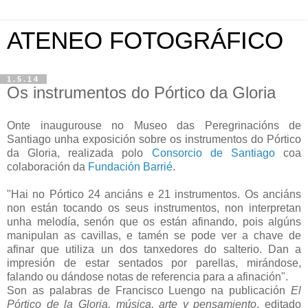
ATENEO FOTOGRÁFICO
1.5.14
Os instrumentos do Pórtico da Gloria
Onte inaugurouse no Museo das Peregrinacións de
Santiago unha exposición sobre os instrumentos do Pórtico
da Gloria, realizada polo
Consorcio de Santiago
coa
colaboración da
Fundación Barrié
.
"Hai no Pórtico 24 anciáns e 21 instrumentos. Os anciáns
non están tocando os seus instrumentos, non interpretan
unha melodía, senón que os están afinando, pois algúns
manipulan as cavillas, e tamén se pode ver a chave de
afinar que utiliza un dos tanxedores do salterio. Dan a
impresión de estar sentados por parellas, mirándose,
falando ou dándose notas de referencia para a afinación".
Son as palabras de Francisco Luengo na publicación
El
Pórtico de la Gloria, música, arte y pensamiento
, editado