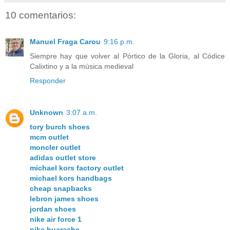
10 comentarios:
Manuel Fraga Carou
9:16 p.m.
Siempre hay que volver al Pórtico de la Gloria, al Códice
Calixtino y a la música medieval
Responder
Unknown
3:07 a.m.
tory burch shoes
mcm outlet
moncler outlet
adidas outlet store
michael kors factory outlet
michael kors handbags
cheap snapbacks
lebron james shoes
jordan shoes
nike air force 1
nike huarache