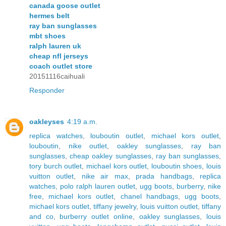
canada goose outlet
hermes belt
ray ban sunglasses
mbt shoes
ralph lauren uk
cheap nfl jerseys
coach outlet store
20151116caihuali
Responder
oakleyses
4:19 a.m.
replica watches
,
louboutin outlet
,
michael kors outlet
,
louboutin
,
nike outlet
,
oakley sunglasses
,
ray ban
sunglasses
,
cheap oakley sunglasses
,
ray ban sunglasses
,
tory burch outlet
,
michael kors outlet
,
louboutin shoes
,
louis
vuitton outlet
,
nike air max
,
prada handbags
,
replica
watches
,
polo ralph lauren outlet
,
ugg boots
,
burberry
,
nike
free
,
michael kors outlet
,
chanel handbags
,
ugg boots
,
michael kors outlet
,
tiffany jewelry
,
louis vuitton outlet
,
tiffany
and co
,
burberry outlet online
,
oakley sunglasses
,
louis