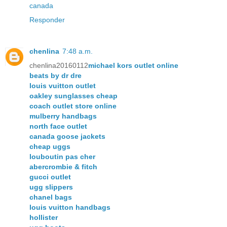
canada
Responder
chenlina
7:48 a.m.
chenlina20160112
michael kors outlet online
beats by dr dre
louis vuitton outlet
oakley sunglasses cheap
coach outlet store online
mulberry handbags
north face outlet
canada goose jackets
cheap uggs
louboutin pas cher
abercrombie & fitch
gucci outlet
ugg slippers
chanel bags
louis vuitton handbags
hollister